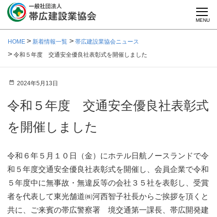
MENU
HOME
新着情報一覧
帯広建設業協会ニュース
令和５年度 交通安全優良社表彰式を開催しました
2024年5月13日
令和５年度 交通安全優良社表彰式
を開催しました
令和６年５月１０日（金）にホテル日航ノースランドで令
和５年度交通安全優良社表彰式を開催し、会員企業で令和
５年度中に無事故・無違反等の会社３５社を表彰し、受賞
者を代表して東光舗道㈱河西智子社長からご挨拶を頂くと
共に、ご来賓の帯広警察署 境交通第一課長、帯広開発建