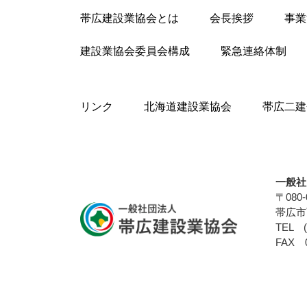
帯広建設業協会とは
会長挨拶
事業
建設業協会委員会構成
緊急連絡体制
リンク
北海道建設業協会
帯広二建
一般社
〒080-
帯広市
TEL (
FAX 0