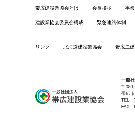
帯広建設業協会とは
会長挨拶
事業
建設業協会委員会構成
緊急連絡体制
リンク
北海道建設業協会
帯広二建
一般社
〒080-
帯広市
TEL (
FAX 0