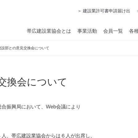
＞ 建設業許可書申請届け出
帯広建設業協会とは
事業活動
会員一覧
各
建設部との意見交換会について
交換会について
合振興局において、Web会議により
４人、帯広建設業協会からは６人が出席し、