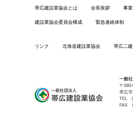
帯広建設業協会とは
会長挨拶
事業
建設業協会委員会構成
緊急連絡体制
リンク
北海道建設業協会
帯広二建
一般社
〒080-
帯広市
TEL (
FAX 0