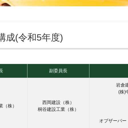
成(令和5年度)
長
副委員長
岩倉建
(株
西岡建設（株）
業（株）
桐谷建設工業（株）
オブザーバー