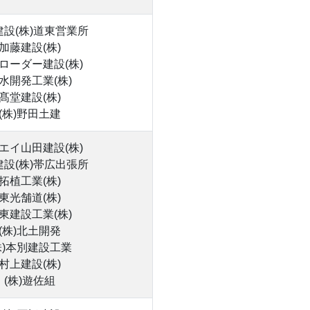
設(株)道東営業所
加藤建設(株)
ローダー建設(株)
水開発工業(株)
髙堂建設(株)
(株)野田土建
エイ山田建設(株)
設(株)帯広出張所
拓植工業(株)
東光舗道(株)
東建設工業(株)
(株)北土開発
株)本別建設工業
村上建設(株)
(株)遊佐組