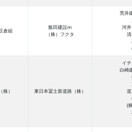
荒井建
飯田建設㈱
河井
豆倉組
（株）フクタ
清
イチ
白崎建
（株）
東日本冨士新道路（株）
道
(